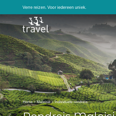
Verre reizen. Voor iedereen uniek.
Home
Maleisië
Individuele rondreis