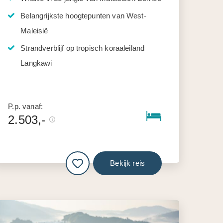
Belangrijkste hoogtepunten van West-
Maleisië
Strandverblijf op tropisch koraaleiland
Langkawi
P.p. vanaf:
2.503,-
Bekijk reis