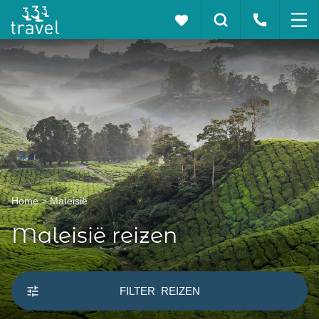
Home
Maleisië
Maleisië reizen
FILTER
REIZEN