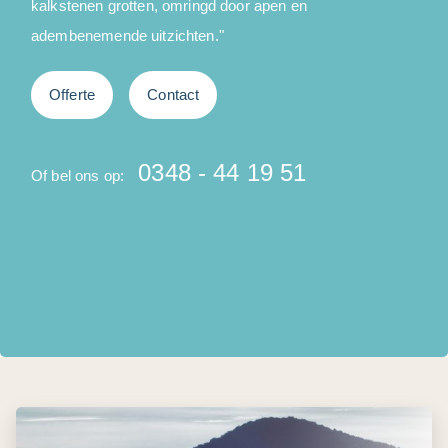
kalkstenen grotten, omringd door apen en
adembenemende uitzichten."
e
Offerte
Contact
0348 - 44 19 51
Of bel ons op:
O