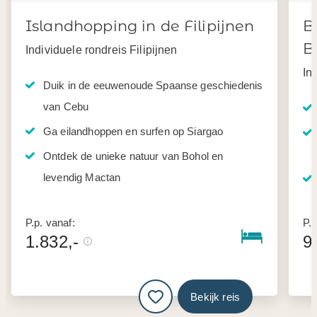
Islandhopping in de Filipijnen
B
B
Individuele rondreis Filipijnen
In
Duik in de eeuwenoude Spaanse geschiedenis
van Cebu
Ga eilandhoppen en surfen op Siargao
Ontdek de unieke natuur van Bohol en
levendig Mactan
P.p. vanaf:
P.p
1.832,-
9
Bekijk reis