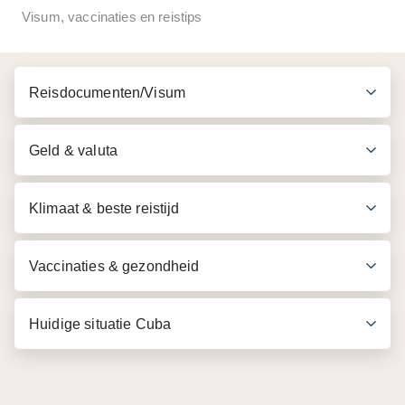
Visum, vaccinaties en reistips
Transfer per 4WD jeep naar Topes de Collantes
Wandeling met begeleiding van een lokale
Reisdocumenten/Visum
Engelssprekende gids
Bezoek aan de Vegas Grande waterval
Geld & valuta
Lunch
Klimaat & beste reistijd
Vaccinaties & gezondheid
Huidige situatie Cuba