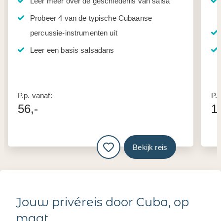
Leer meer over de geschiedenis van salsa
Probeer 4 van de typische Cubaanse
percussie-instrumenten uit
Leer een basis salsadans
P.p. vanaf:
P.p
56,-
1
Bekijk reis
Jouw privéreis door Cuba, op
maat