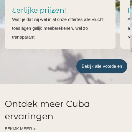
Eerlijke prijzen!
R
Wist je dat wij wel in al onze offertes alle vlucht
Al
toeslagen gelijk meeberekenen, wel zo
aa
transparant.
re
Bekijk alle voordelen
Ontdek meer Cuba
ervaringen
BEKIJK MEER >