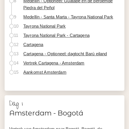
8
Medellín - Optioneel: Guatapé en de beroemde
Piedra del Peñol
9
Medellín - Santa Marta - Tayrona National Park
10
Tayrona National Park
11
Tayrona National Park - Cartagena
12
Cartagena
13
Cartagena - Optioneel: dagtocht Barú eiland
14
Vertrek Cartagena - Amsterdam
15
Aankomst Amsterdam
Dag 1
Amsterdam - Bogotá
Vertrek van Amsterdam naar Bogotá. Bogotá, de