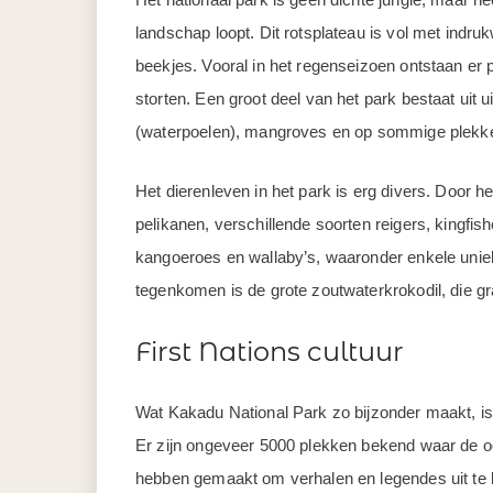
landschap loopt. Dit rotsplateau is vol met indr
beekjes. Vooral in het regenseizoen ontstaan er 
storten. Een groot deel van het park bestaat uit u
(waterpoelen), mangroves en op sommige plekken
Het dierenleven in het park is erg divers. Door he
pelikanen, verschillende soorten reigers, kingfis
kangoeroes en wallaby’s, waaronder enkele unieke
tegenkomen is de grote zoutwaterkrokodil, die gra
First Nations cultuur
Wat Kakadu National Park zo bijzonder maakt, is d
Er zijn ongeveer 5000 plekken bekend waar de oo
hebben gemaakt om verhalen en legendes uit te 