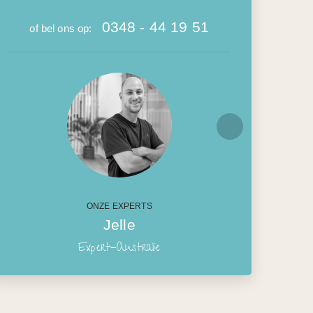
0348 - 44 19 51
of bel ons op:
ONZE EXPERTS
Jelle
Expert-Australie