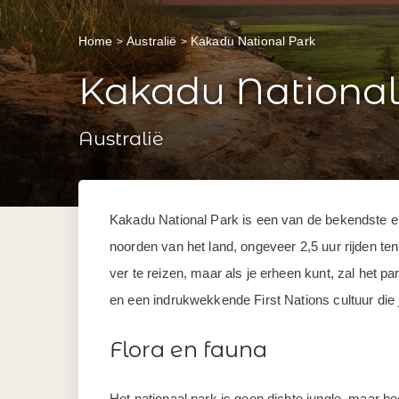
Home
Australië
Kakadu National Park
Kakadu National
Australië
Kakadu National Park is een van de bekendste en 
noorden van het land, ongeveer 2,5 uur rijden te
ver te reizen, maar als je erheen kunt, zal het par
en een indrukwekkende First Nations cultuur die 
Flora en fauna
Het nationaal park is geen dichte jungle, maar he