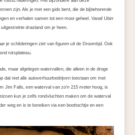
de rotsschilderingen. Het bijzondere aan deze
ennen zijn. Als je met een gids bent, die de bijbehorende
ingen en verhalen samen tot een mooi geheel. Vanaf Ubirr
 uitgestrekte drasland om je heen.
 je schilderingen ziet van figuren uit de Droomtijd. Ook
land rotsplateau.
de, maar afgelegen watervallen, die alleen in de droge
op dat niet alle autoverhuurbedrijven toestaan om met
Jim Jim Falls, een waterval van zo’n 215 meter hoog, is
seizoen kun je zelfs rondvluchten maken om de waterval
erder weg en is te bereiken via een boottochtje en een