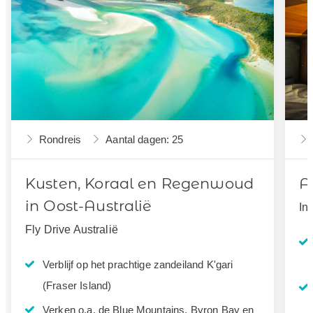
Rondreis
Aantal dagen: 25
Kusten, Koraal en Regenwoud
A
in Oost-Australië
In
Fly Drive Australië
Verblijf op het prachtige zandeiland K'gari
(Fraser Island)
Verken o.a. de Blue Mountains, Byron Bay en