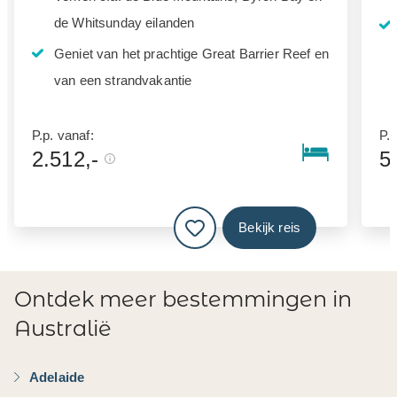
de Whitsunday eilanden
Geniet van het prachtige Great Barrier Reef en
van een strandvakantie
P.p. vanaf:
P.p
2.512,-
5
Bekijk reis
Ontdek meer bestemmingen in
Australië
Adelaide