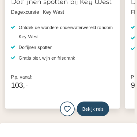
Dolfijnen spotten bij Key West
D
Dagexcursie | Key West
Fl
Ontdek de wondere onderwaterwereld rondom
Key West
Dolfijnen spotten
Gratis bier, wijn en frisdrank
P.p. vanaf:
P.p
103,-
9
Bekijk reis