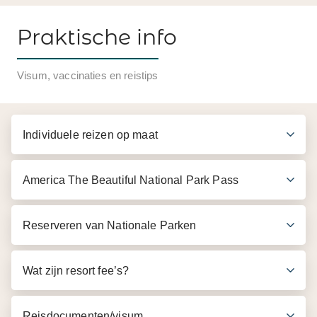
Praktische info
Inbegrepen in de prijs
Visum, vaccinaties en reistips
Boottocht per catamaran van circa 4,5 uur.
Snorkeluitrusting
Individuele reizen op maat
Gebruik kajaks
lunch op het strand
America The Beautiful National Park Pass
Gratis bier, wijn en frisdrank
Reserveren van Nationale Parken
Wat zijn resort fee’s?
Reisdocumenten/visum