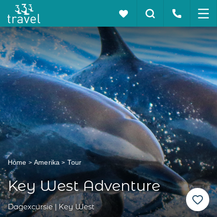
Home
Amerika
Tour
Key West Adventure
Dagexcursie | Key West