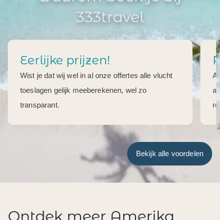
333travel
Eerlijke prijzen!
R
Wist je dat wij wel in al onze offertes alle vlucht
Al
toeslagen gelijk meeberekenen, wel zo
aa
transparant.
re
Bekijk alle voordelen
Ontdek meer Amerika