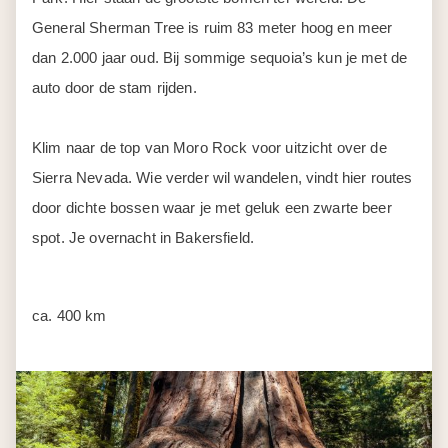
Dag 7
Bakersfield - Death Valley
Wederom weer een heel ander landschap vandaag. Je
laat het groen achter je en rijdt een wereld van zand, zout