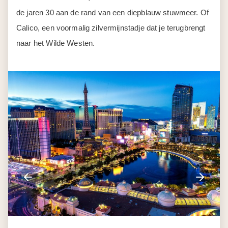
Dag 10
Las Vegas - Zion- Bryce
National Park
Vandaag rijd je de staat Utah in, naar twee van de
mooiste parken van het westen.
Zion National Park
verrast met smalle kloven en hoge
rode rotswanden, gevormd door miljoenen jaren erosie,
wind en water. Een gratis shuttle rijd je door het park.
Stap uit bij de stops die je aanspreken en maak wandel
op je eigen tempo.