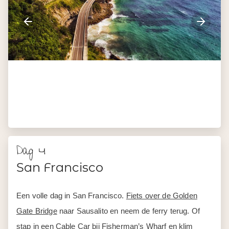
Dag 4
San Francisco
Een volle dag in San Francisco.
Fiets over de Golden
Gate Bridge
naar Sausalito en neem de ferry terug. Of
stap in een Cable Car bij Fisherman’s Wharf en klim
langzaam de heuvels op richting Union Square.
In Chinatown wandel je tussen pagodes en rode
lampionnen. Proef dim sum bij een lokaal eethuis of ga
voor een Chinese voetmassage. Rijd daarna door de
beroemde bochten van Lombard Street, met
bloemenperken aan weerszijden en uitzicht over de baai.