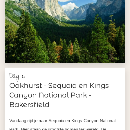
Vandaag rijd je naar Sequoia en Kings Canyon National
Park. Hier staan de grootste bomen ter wereld. De
General Sherman Tree is ruim 83 meter hoog en meer
dan 2.000 jaar oud. Bij sommige sequoia’s kun je met de
auto door de stam rijden.
Klim naar de top van Moro Rock voor uitzicht over de
Sierra Nevada. Wie verder wil wandelen, vindt hier routes
door dichte bossen waar je met geluk een zwarte beer
spot. Je overnacht in Bakersfield.
ca. 400 km