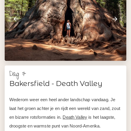
en bizarre rotsformaties in.
Death Valley
is het laagste,
droogste en warmste punt van Noord-Amerika.
Bij Badwater Basin sta je 86 meter onder zeeniveau, op
een eindeloze zoutvlakte. Dante’s View biedt uitzicht over
het hele dal. En bij Stovepipe Wells wandel je over
zandduinen die tijdens de zonsondergang goudkleurig
oplichten. Het landschap hier voelt buitenaards.
Start bij het Visitor Center in Furnace Creek voor routes
en tips. Je overnacht in Death Valley.
ca. 387 km