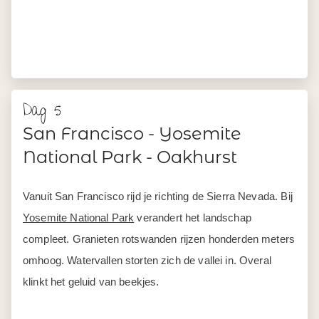
klinkt het geluid van beekjes.
Stop bij het Valley Visitor Center voor wandelroutes op
maat. Mirror Lake is een rustige wandeling en Glacier
Point biedt panoramisch uitzicht over de hele vallei. De
monoliet El Capitan en de Half Dome herken je meteen
van de foto’s.
Rijd ook door de Wawona Tunnel. Bij de uitgang opent
zich een van de mooiste vergezichten van heel Amerika.
Je overnacht in Oakhurst, net buiten het park.
ca. 395 km