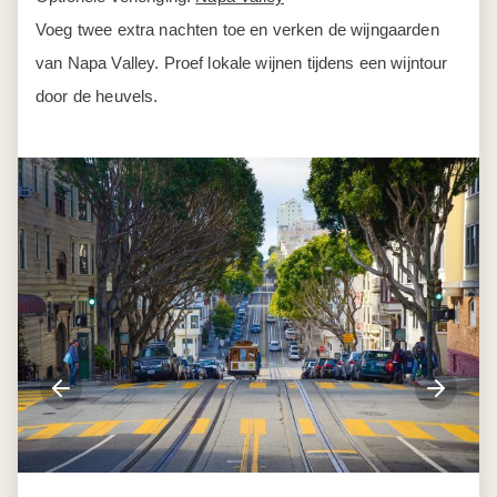
Dag 5
San Francisco - Yosemite
National Park - Oakhurst
Vanuit San Francisco rijd je richting de Sierra Nevada. Bij
Yosemite National Park
verandert het landschap
compleet. Granieten rotswanden rijzen honderden meters
omhoog. Watervallen storten zich de vallei in. Overal