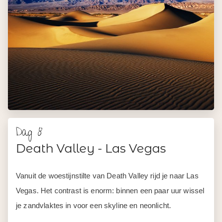
je zandvlaktes in voor een skyline en neonlicht.
Las Vegas
is veel meer dan alleen casino’s. De Strip
staat vol spectaculaire hotels, er zijn shows van
wereldniveau en de restaurantscene is verrassend goed.
Ook staat het bekend als paradijs om te winkelen in de
vele winkelcentra. Je verblijft hier 2 nachten, genoeg tijd
om de stad op je eigen manier te ontdekken.
ca. 220 km