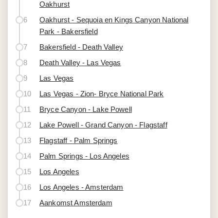
Oakhurst
6
Oakhurst - Sequoia en Kings Canyon National
Park - Bakersfield
7
Bakersfield - Death Valley
8
Death Valley - Las Vegas
9
Las Vegas
10
Las Vegas - Zion- Bryce National Park
11
Bryce Canyon - Lake Powell
12
Lake Powell - Grand Canyon - Flagstaff
13
Flagstaff - Palm Springs
14
Palm Springs - Los Angeles
15
Los Angeles
16
Los Angeles - Amsterdam
17
Aankomst Amsterdam