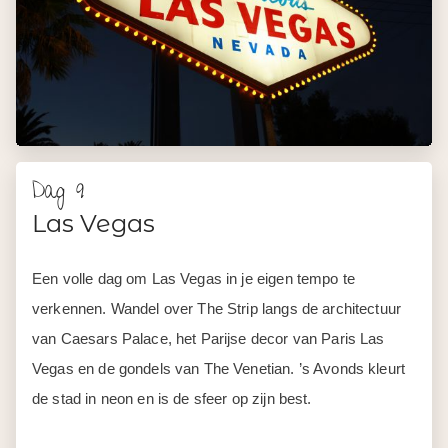
de stad in neon en is de sfeer op zijn best.
Ook het oude centrum, rondom Fremont Street, is de
moeite waard om rond te wandelen met een enorme
LED-overkapping, livemuziek en een levendige, iets
rauwere sfeer dan de Strip.
Of bezoek The Neon Museum, een openluchtmuseum
vol iconische oude neonreclames uit de geschiedenis van
Las Vegas. In de avond kun je ook een rit maken in het
reuzenrad The Linq dat een prachtig uitzicht over de stad
biedt.
Wie een show of dinercombinatie wil bijwonen, reserveert
het beste vooraf via je reisspecialist.