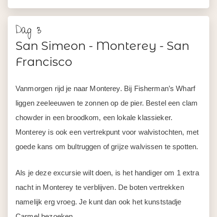
Vanmorgen rijd je naar Monterey. Bij Fisherman’s Wharf
liggen zeeleeuwen te zonnen op de pier. Bestel een clam
chowder in een broodkom, een lokale klassieker.
Monterey is ook een vertrekpunt voor walvistochten, met
goede kans om bultruggen of grijze walvissen te spotten.
Als je deze excursie wilt doen, is het handiger om 1 extra
nacht in Monterey te verblijven. De boten vertrekken
namelijk erg vroeg. Je kunt dan ook het kunststadje
Carmel bezoeken.
In de middag neem je de 17 Miles Drive. Deze
panoramische kustroute slingert langs cipressen, rotsige
kliffen en de luxe villa’s van Pebble Beach. Daarna rijd je