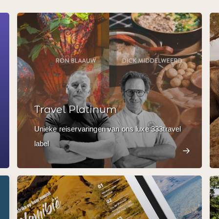
Travel Platinum
Unieke reiservaringen van ons luxe 333travel
label