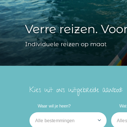
Verre reizen. Voo
Individuele reizen op maat
Kies uit ons uitgebreide aanbod:
Waar wil je heen?
Wat 
Alle bestemmingen
Alle