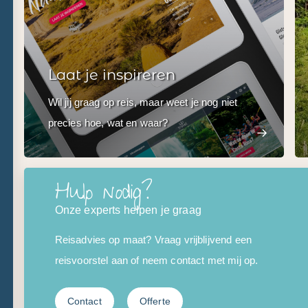
Laat je inspireren
Wil jij graag op reis, maar weet je nog niet
precies hoe, wat en waar?
Hulp nodig?
Onze experts helpen je graag
Reisadvies op maat? Vraag vrijblijvend een
reisvoorstel aan of neem contact met mij op.
Contact
Offerte