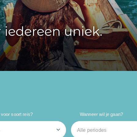
r iedereen uniek.
voor soort reis?
Wanneer wil je gaan?
s
Alle periodes